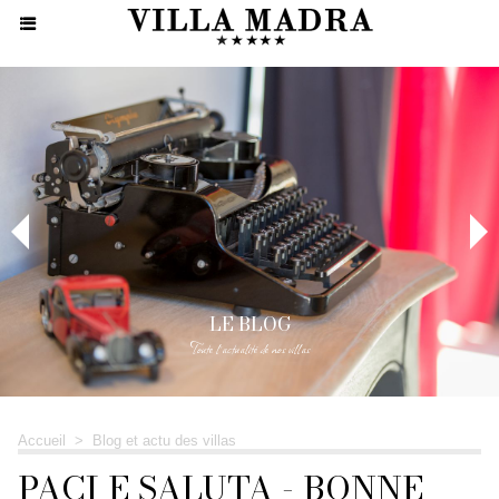
LE BLOG
Toute l'actualité de nos villas
Accueil
>
Blog et actu des villas
PACI E SALUTA - BONNE