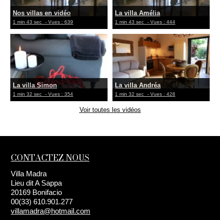
Nos villas en vidéo
La villa Amélia
1 min 43 sec
- Vues : 639
1 min 43 sec
- Vues : 444
La villa Simon
La villa Andréa
1 min 32 sec
- Vues : 354
1 min 32 sec
- Vues : 428
Voir toutes les vidéos
CONTACTEZ NOUS
Villa Madra
Lieu dit A Sappa
20169 Bonifacio
00(33) 610.901.277
villamadra@hotmail.com